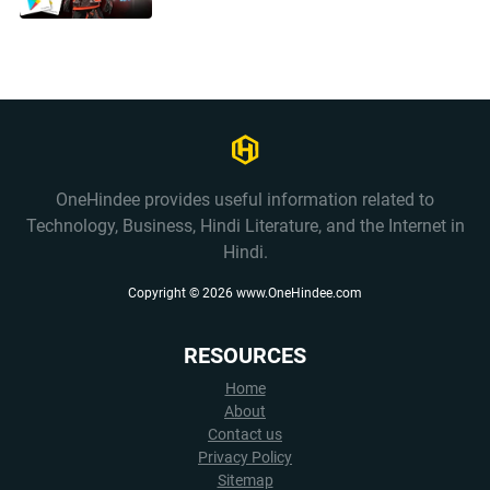
OneHindee provides useful information related to
Technology, Business, Hindi Literature, and the Internet in
Hindi.
Copyright ©
2026
www.OneHindee.com
RESOURCES
Home
About
Contact us
Privacy Policy
Sitemap