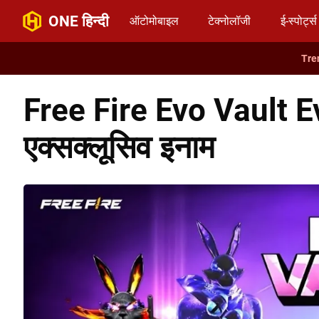
ONE हिन्दी
ऑटोमोबाइल
टेक्नोलॉजी
ई-स्पोर्ट्स
Free Fire Evo Vault Ev
एक्सक्लूसिव इनाम