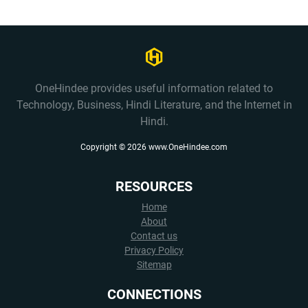
OneHindee provides useful information related to
Technology, Business, Hindi Literature, and the Internet in
Hindi.
Copyright ©
2026
www.OneHindee.com
RESOURCES
Home
About
Contact us
Privacy Policy
Sitemap
CONNECTIONS