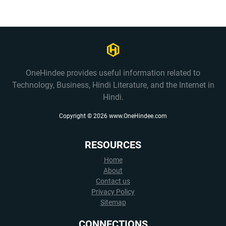
OneHindee provides useful information related to
Technology, Business, Hindi Literature, and the Internet in
Hindi.
Copyright ©
2026
www.OneHindee.com
RESOURCES
Home
About
Contact us
Privacy Policy
Sitemap
CONNECTIONS