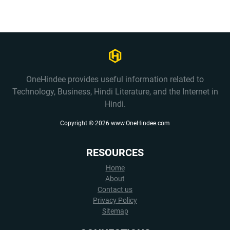
OneHindee provides useful information related to
Technology, Business, Hindi Literature, and the Internet in
Hindi.
Copyright ©
2026
www.OneHindee.com
RESOURCES
Home
About
Contact us
Privacy Policy
Sitemap