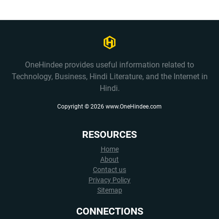
OneHindee provides useful information related to
Technology, Business, Hindi Literature, and the Internet in
Hindi.
Copyright ©
2026
www.OneHindee.com
RESOURCES
Home
About
Contact us
Privacy Policy
Sitemap
CONNECTIONS