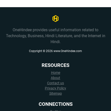
OneHindee provides useful information related to
Technology, Business, Hindi Literature, and the Internet in
Hindi.
Copyright ©
2026
www.OneHindee.com
RESOURCES
Home
About
Contact us
Privacy Policy
Sitemap
CONNECTIONS