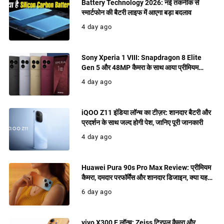
Battery Technology 2026: नई तकनीक से
स्मार्टफोन की बैटरी लाइफ में आएगा बड़ा बदलाव
4 day ago
Sony Xperia 1 VIII: Snapdragon 8 Elite
Gen 5 और 48MP कैमरा के साथ आया प्रीमियम
फ्लैगशिप, जानिए फीचर्स
4 day ago
iQOO Z11 इंडिया लॉन्च का टीज़र: शानदार बैटरी और
प्रदर्शन के साथ जल्द होगी पेश, जानिए पूरी जानकारी
4 day ago
Huawei Pura 90s Pro Max Review: प्रीमियम
कैमरा, दमदार परफॉर्मेंस और शानदार डिजाइन, क्या यह
खरीदने लायक फ्लैगशिप है?
6 day ago
vivo X300 E लॉन्च: Zeiss ट्रिपल कैमरा और