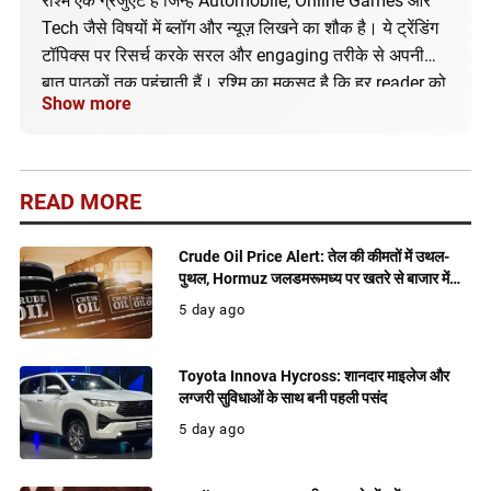
रश्मि एक ग्रेजुएट हैं जिन्हें Automobile, Online Games और
Tech जैसे विषयों में ब्लॉग और न्यूज़ लिखने का शौक है। ये ट्रेंडिंग
टॉपिक्स पर रिसर्च करके सरल और engaging तरीके से अपनी
बात पाठकों तक पहुंचाती हैं। रश्मि का मकसद है कि हर reader को
Show more
सही और अपडेटेड जानकारी मिले।
READ MORE
Crude Oil Price Alert: तेल की कीमतों में उथल-
पुथल, Hormuz जलडमरूमध्य पर खतरे से बाजार में
बढ़ी हलचल
5 day ago
Toyota Innova Hycross: शानदार माइलेज और
लग्जरी सुविधाओं के साथ बनी पहली पसंद
5 day ago