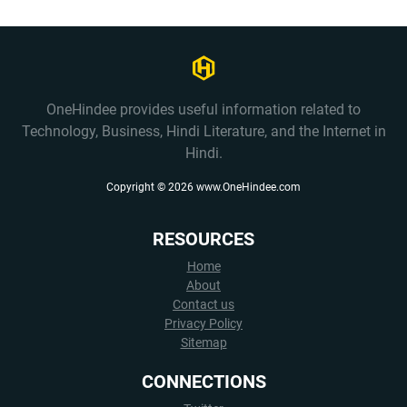
OneHindee provides useful information related to
Technology, Business, Hindi Literature, and the Internet in
Hindi.
Copyright ©
2026
www.OneHindee.com
RESOURCES
Home
About
Contact us
Privacy Policy
Sitemap
CONNECTIONS