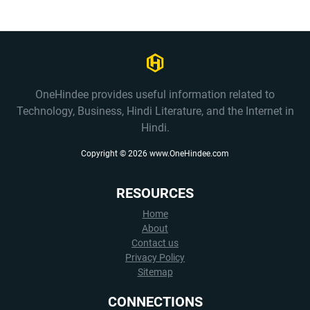
OneHindee provides useful information related to
Technology, Business, Hindi Literature, and the Internet in
Hindi.
Copyright ©
2026
www.OneHindee.com
RESOURCES
Home
About
Contact us
Privacy Policy
Sitemap
CONNECTIONS