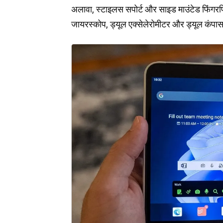
अलावा, स्टाइलस सपोर्ट और साइड माउंटेड फिंगरप्रिं
जायरस्कोप, ड्यूल एक्सेलेरोमीटर और ड्यूल कंपास जै