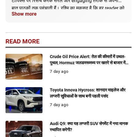
टॉपिक्स पर रिसर्च करके सरल और engaging तरीके से अपनी
बात पाठकों तक पहुंचाती हैं। रश्मि का मकसद है कि हर reader को
Show more
सही और अपडेटेड जानकारी मिले।
READ MORE
Crude Oil Price Alert: तेल की कीमतों में उथल-
पुथल, Hormuz जलडमरूमध्य पर खतरे से बाजार में
बढ़ी हलचल
7 day ago
Toyota Innova Hycross: शानदार माइलेज और
लग्जरी सुविधाओं के साथ बनी पहली पसंद
7 day ago
Audi Q9: क्या यह लग्जरी SUV सेगमेंट में नया मानक
स्थापित करेगी?