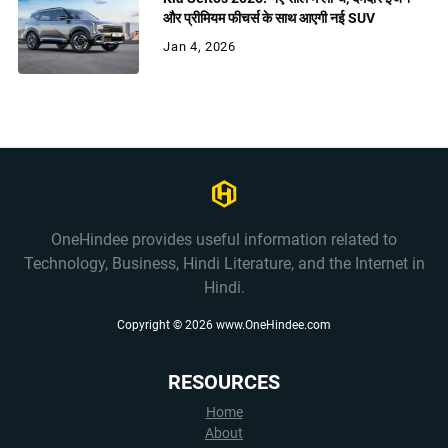
और प्रीमियम फीचर्स के साथ आएगी नई SUV
Jan 4, 2026
OneHindee provides useful information related to
Technology, Business, Hindi Literature, and the Internet in
Hindi.
Copyright ©
2026
www.OneHindee.com
RESOURCES
Home
About